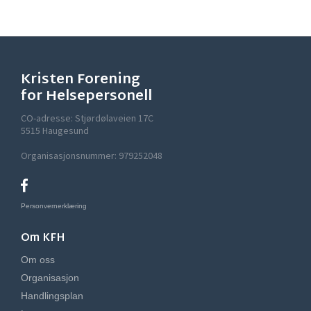
Kristen Forening
for Helsepersonell
CO-adresse: Stjørdølaveien 17C
5515 Haugesund
Organisasjonsnummer: 979252048
Personvernerklæring
Om KFH
Om oss
Organisasjon
Handlingsplan