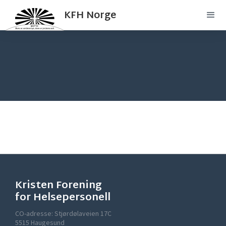
KFH Norge
Kristen Forening
for Helsepersonell
CO-adresse: Stjørdølaveien 17C
5515 Haugesund