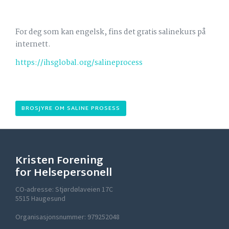
For deg som kan engelsk, fins det gratis salinekurs på
internett.
https://ihsglobal.org/salineprocess
BROSJYRE OM SALINE PROSESS
Kristen Forening
for Helsepersonell
CO-adresse: Stjørdølaveien 17C
5515 Haugesund
Organisasjonsnummer: 979252048