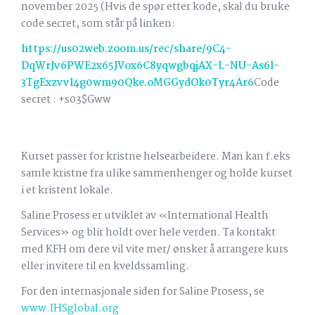
november 2025 (Hvis de spør etter kode, skal du bruke
code secret, som står på linken:
https://us02web.zoom.us/rec/share/9C4-
DqWrJv6PWE2x65JVox6C8yqwgbqjAX-L-NU-As6l-
3TgExzvvl4g0wm90Qke.oMGGydOk0Tyr4Ar6
Code
secret : +s03$Gww
Kurset passer for kristne helsearbeidere. Man kan f.eks
samle kristne fra ulike sammenhenger og holde kurset
i et kristent lokale.
Saline Prosess er utviklet av «International Health
Services» og blir holdt over hele verden. Ta kontakt
med KFH om dere vil vite mer/ ønsker å arrangere kurs
eller invitere til en kveldssamling.
For den internasjonale siden for Saline Prosess, se
www.IHSglobal.org