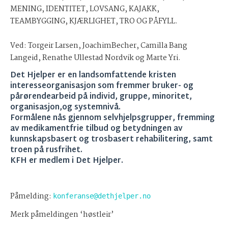
MENING, IDENTITET, LOVSANG, KAJAKK,
TEAMBYGGING, KJÆRLIGHET, TRO OG PÅFYLL.
Ved: Torgeir Larsen, JoachimBecher, Camilla Bang
Langeid, Renathe Ullestad Nordvik og Marte Yri.
Det Hjelper er en landsomfattende kristen
interesseorganisasjon som fremmer bruker- og
pårørendearbeid på individ, gruppe, minoritet,
organisasjon,og systemnivå.
Formålene nås gjennom selvhjelpsgrupper, fremming
av medikamentfrie tilbud og betydningen av
kunnskapsbasert og trosbasert rehabilitering, samt
troen på rusfrihet.
KFH er medlem i Det Hjelper.
Påmelding:
konferanse@dethjelper.no
Merk påmeldingen ‘høstleir’