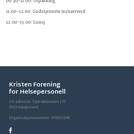
09.30-11.00: Utpakking
11.00-12.00: Gudstjeneste m/nattverd
12.00-13.00: Lunsj
Kristen Forening
for Helsepersonell
CO-adresse: Stjørdølaveien 17C
5515 Haugesund
Organisasjonsnummer: 979252048